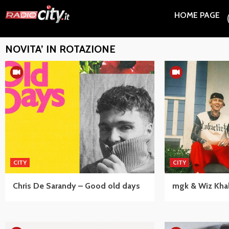
Skip
HOME PAGE
to
content
NOVITA’ IN ROTAZIONE
CITY
CITY
Chris De Sarandy – Good old days
mgk & Wiz Khali