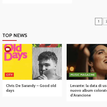
Pag
1
deg
TOP NEWS
arti
CITY
MUSIC MAGAZINE
Chris De Sarandy – Good old
Levante: la data di us
days
nuovo album colorat
d’Arancione