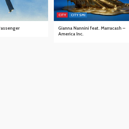
CITY
CITY SMI
Passenger
Gianna Nannini feat. Marracash –
America Inc.