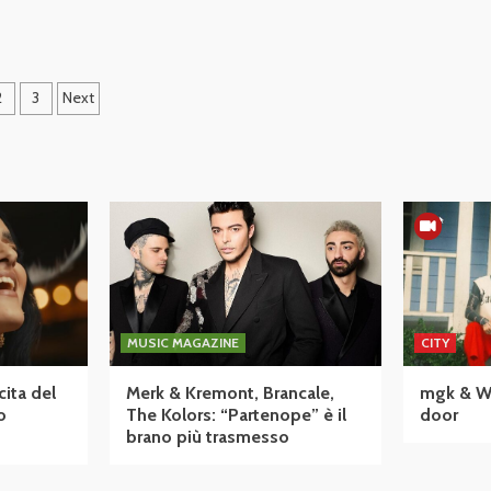
inazione
2
3
Next
li
coli
MUSIC MAGAZINE
CITY
cita del
Merk & Kremont, Brancale,
mgk & Wiz
o
The Kolors: “Partenope” è il
door
brano più trasmesso