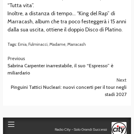
“Tutta vita”.
Inoltre, a distanza di tempo… “King del Rap” di
Marracash, album che tra poco festeggerà i 15 anni
dalla sua uscita, ottiene il doppio Disco di Platino.
Tags:
Ernia
,
Fulminacci
,
Madame
,
Marracash
Continue
Previous
Sabrina Carpenter inarrestabile, il suo “Espresso” è
Reading
miliardario
Next
Pinguini Tattici Nucleari: nuovi concerti per il tour negli
stadi 2027