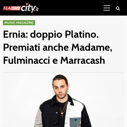
Skip
Primary
to
Menu
content
MUSIC MAGAZINE
Ernia: doppio Platino.
Premiati anche Madame,
Fulminacci e Marracash