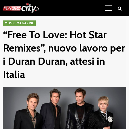
Skip
Primary
to
Menu
content
MUSIC MAGAZINE
“Free To Love: Hot Star
Remixes”, nuovo lavoro per
i Duran Duran, attesi in
Italia