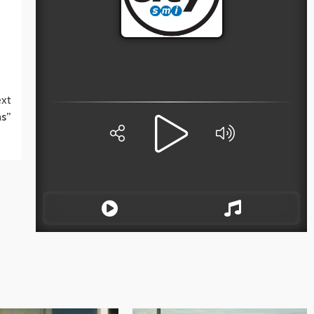
xt
ms”