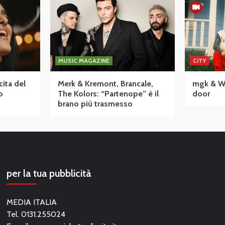
MUSIC MAGAZINE
CITY
cita del
Merk & Kremont, Brancale,
mgk & Wiz
o
The Kolors: “Partenope” è il
door
brano più trasmesso
per la tua pubblicità
MEDIA ITALIA
Tel. 0131.255024