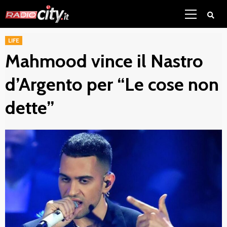
Skip
Primary
to
Menu
content
LIFE
Mahmood vince il Nastro
d’Argento per “Le cose non
dette”