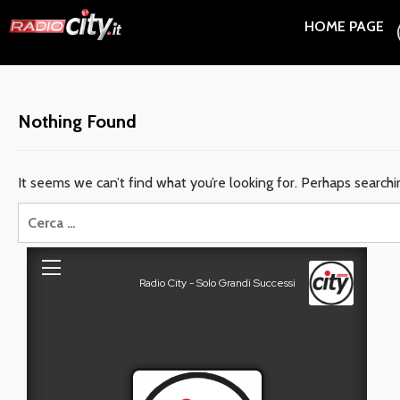
Skip
HOME PAGE
to
content
Nothing Found
It seems we can’t find what you’re looking for. Perhaps searchi
Ricerca
per: