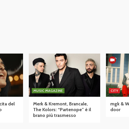
MUSIC MAGAZINE
CITY
cita del
Merk & Kremont, Brancale,
mgk & Wiz
o
The Kolors: “Partenope” è il
door
brano più trasmesso