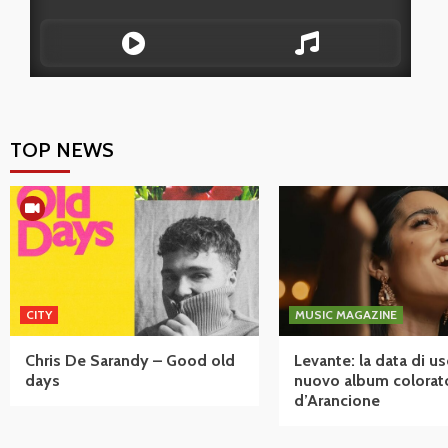
TOP NEWS
CITY
MUSIC MAGAZINE
Chris De Sarandy – Good old
Levante: la data di us
days
nuovo album colorat
d’Arancione