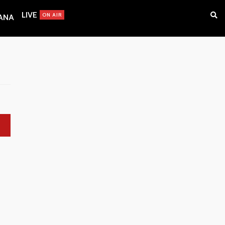
LIVE
ON AIR
IANA