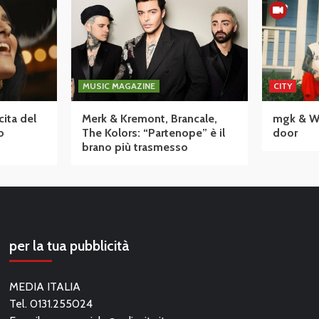
MUSIC MAGAZINE
CITY
cita del
Merk & Kremont, Brancale,
mgk & Wiz
o
The Kolors: “Partenope” è il
door
brano più trasmesso
per la tua pubblicità
MEDIA ITALIA
Tel. 0131.255024