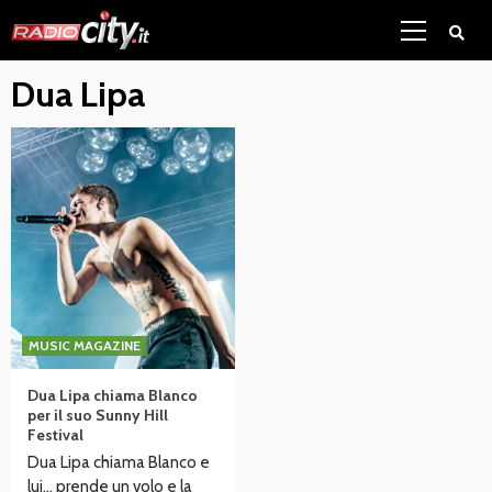
Skip
Primary
to
Menu
content
Dua Lipa
MUSIC MAGAZINE
Dua Lipa chiama Blanco
per il suo Sunny Hill
Festival
Dua Lipa chiama Blanco e
lui… prende un volo e la