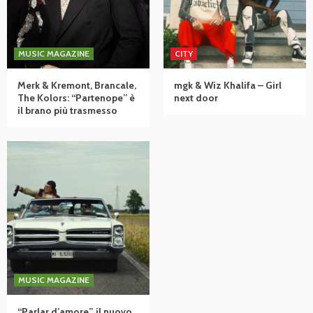
MUSIC MAGAZINE
CITY
Merk & Kremont, Brancale,
mgk & Wiz Khalifa – Girl
The Kolors: “Partenope” è
next door
il brano più trasmesso
MUSIC MAGAZINE
“Parlar d’amore”, il nuovo