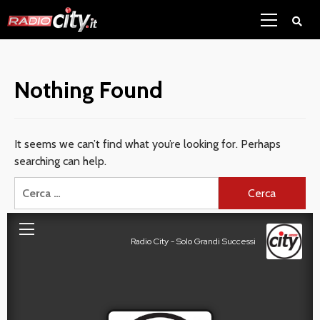
Skip
Primary
to
Menu
content
Nothing Found
It seems we can’t find what you’re looking for. Perhaps
searching can help.
Ricerca
per: