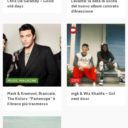
Chris De Sarandy – Good
Levante: la data di uscita
old days
del nuovo album colorato
d’Arancione
MUSIC MAGAZINE
CITY
Merk & Kremont, Brancale,
mgk & Wiz Khalifa – Girl
The Kolors: “Partenope” è
next door
il brano più trasmesso