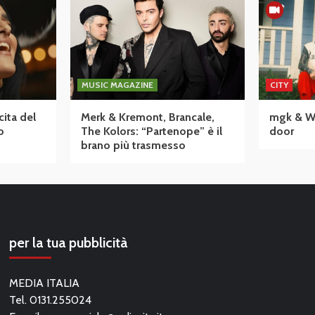
MUSIC MAGAZINE
CITY
cita del
Merk & Kremont, Brancale,
mgk & Wiz
o
The Kolors: “Partenope” è il
door
brano più trasmesso
per la tua pubblicità
MEDIA ITALIA
Tel. 0131.255024