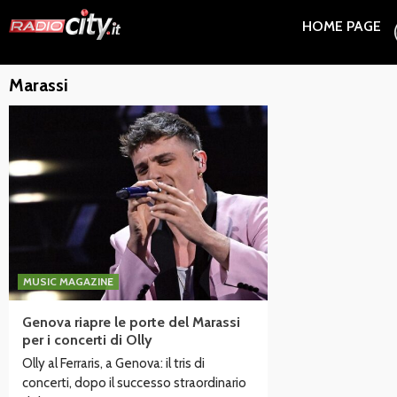
Skip
HOME PAGE
to
content
Marassi
MUSIC MAGAZINE
Genova riapre le porte del Marassi
per i concerti di Olly
Olly al Ferraris, a Genova: il tris di
concerti, dopo il successo straordinario