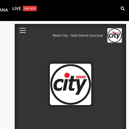
LIVE
ON AIR
IANA