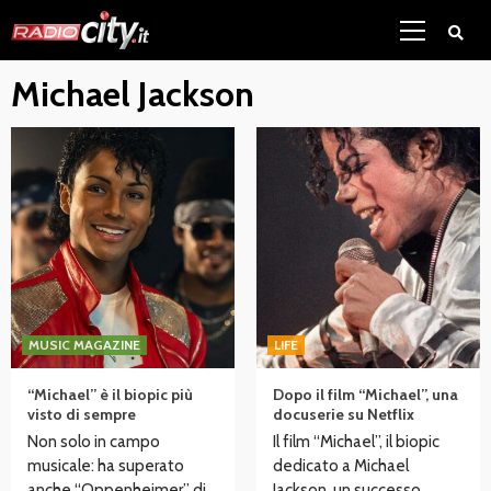
Skip
Primary
to
Menu
content
Michael Jackson
MUSIC MAGAZINE
LIFE
“Michael” è il biopic più
Dopo il film “Michael”, una
visto di sempre
docuserie su Netflix
Non solo in campo
Il film “Michael”, il biopic
musicale: ha superato
dedicato a Michael
anche “Oppenheimer” di
Jackson, un successo