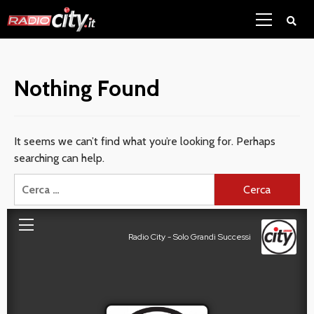
Skip
Primary
to
Menu
content
Nothing Found
It seems we can’t find what you’re looking for. Perhaps
searching can help.
Ricerca
per: