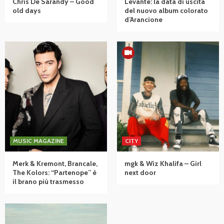
Chris De Sarandy – Good
Levante: la data di uscita
old days
del nuovo album colorato
d’Arancione
MUSIC MAGAZINE
CITY
Merk & Kremont, Brancale,
mgk & Wiz Khalifa – Girl
The Kolors: “Partenope” è
next door
il brano più trasmesso