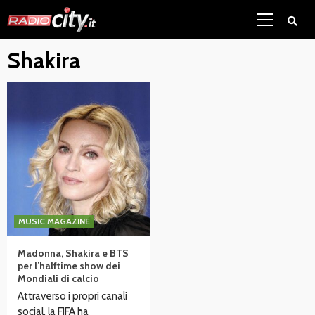
Skip
Primary
to
Menu
content
Shakira
MUSIC MAGAZINE
Madonna, Shakira e BTS
per l’halftime show dei
Mondiali di calcio
Attraverso i propri canali
social, la FIFA ha