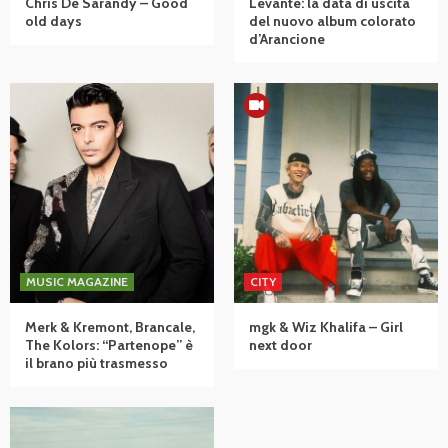
Chris De Sarandy – Good
Levante: la data di uscita
old days
del nuovo album colorato
d’Arancione
MUSIC MAGAZINE
CITY
Merk & Kremont, Brancale,
mgk & Wiz Khalifa – Girl
The Kolors: “Partenope” è
next door
il brano più trasmesso