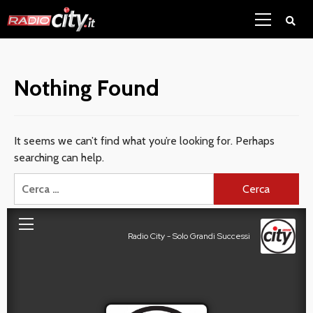
Skip
Primary
to
Menu
content
Nothing Found
It seems we can’t find what you’re looking for. Perhaps
searching can help.
Ricerca
per: