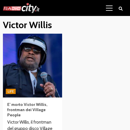
Skip
Primary
to
Menu
content
Victor Willis
LIFE
E’ morto Victor Willis,
frontman dei Village
People
Victor Willis, il frontman
del gruppo disco Village