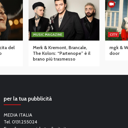
MUSIC MAGAZINE
CITY
cita del
Merk & Kremont, Brancale,
mgk & Wiz
o
The Kolors: “Partenope” è il
door
brano più trasmesso
per la tua pubblicità
MEDIA ITALIA
Tel. 0131.255024