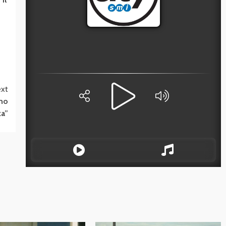
xt
ono
za”