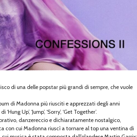
disco di una delle popstar più grandi di sempre, che vuole
album di Madonna più riusciti e apprezzati degli anni
 ‘Hung Up’, ‘Jump’, ‘Sorry’, ‘Get Together’.
elebrativo, danzereccio e dichiaratamente nostalgico,
ca con cui Madonna riuscì a tornare al top una ventina di
, la cui musica è stata composta dall’olandese Martin Garrix; 