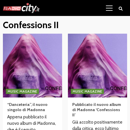
Skip
Primary
to
Menu
content
Confessions II
MUSIC MAGAZINE
MUSIC MAGAZINE
“Danceteria”, il nuovo
Pubblicato il nuovo album
singolo di Madonna
di Madonna ‘Confessions
II’
Appena pubblicato il
Già accolto positivamente
nuovo album di Madonna,
dalla critica, ecco l’ultimo
che è il seguito