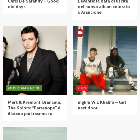
Chris De Sarandy – Good
Levante: la data di uscita
old days
del nuovo album colorato
d’Arancione
MUSIC MAGAZINE
CITY
Merk & Kremont, Brancale,
mgk & Wiz Khalifa – Girl
The Kolors: “Partenope” è
next door
il brano più trasmesso