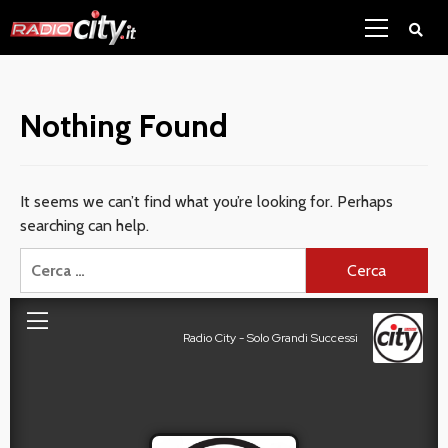
Skip
Primary
to
Menu
content
Nothing Found
It seems we can’t find what you’re looking for. Perhaps
searching can help.
Ricerca
per: