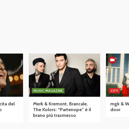
MUSIC MAGAZINE
CITY
cita del
Merk & Kremont, Brancale,
mgk & Wiz
o
The Kolors: “Partenope” è il
door
brano più trasmesso