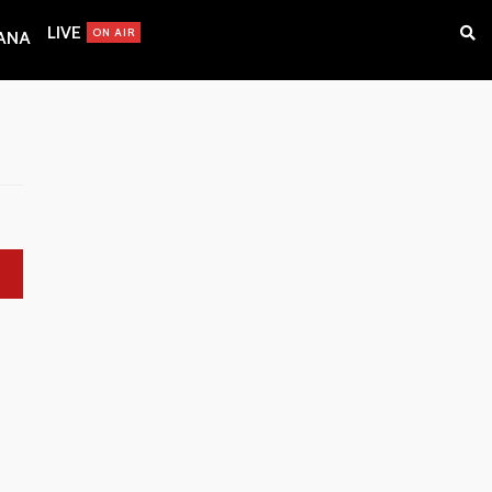
LIVE
ON AIR
IANA