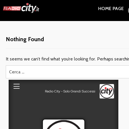
Skip
HOME PAGE
to
content
Nothing Found
It seems we can’t find what you’re looking for. Perhaps searchi
Ricerca
per: