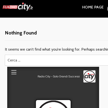
Skip
HOME PAGE
to
content
Nothing Found
It seems we can’t find what you’re looking for. Perhaps searchi
Ricerca
per: