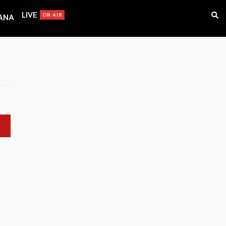
LIVE
ON AIR
IANA