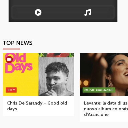
TOP NEWS
CITY
MUSIC MAGAZINE
Chris De Sarandy – Good old
Levante: la data di us
days
nuovo album colorat
d’Arancione