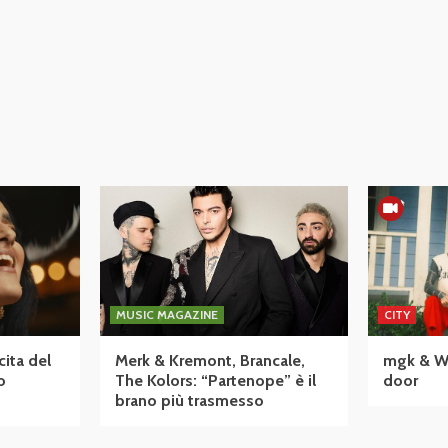
MUSIC MAGAZINE
CITY
cita del
Merk & Kremont, Brancale,
mgk & Wiz
o
The Kolors: “Partenope” è il
door
brano più trasmesso