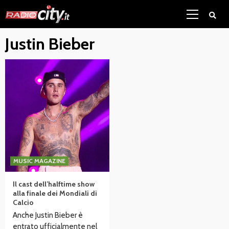
Skip
Primary
to
Menu
content
Justin Bieber
MUSIC MAGAZINE
Il cast dell’halftime show
alla finale dei Mondiali di
Calcio
Anche Justin Bieber è
entrato ufficialmente nel