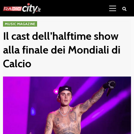
Skip
Primary
to
Menu
content
MUSIC MAGAZINE
Il cast dell’halftime show
alla finale dei Mondiali di
Calcio