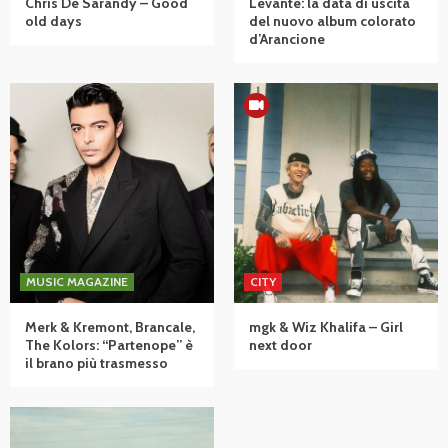
Chris De Sarandy – Good
Levante: la data di uscita
old days
del nuovo album colorato
d’Arancione
MUSIC MAGAZINE
CITY
Merk & Kremont, Brancale,
mgk & Wiz Khalifa – Girl
The Kolors: “Partenope” è
next door
il brano più trasmesso