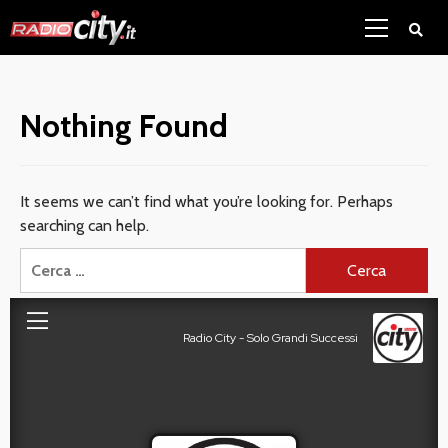
Skip
Primary
to
Menu
content
Nothing Found
It seems we can’t find what you’re looking for. Perhaps
searching can help.
Ricerca
per: