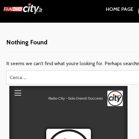
Skip
HOME PAGE
to
content
Nothing Found
It seems we can’t find what you’re looking for. Perhaps searchi
Ricerca
per: