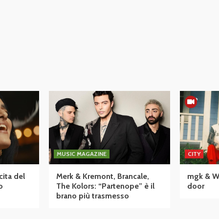
MUSIC MAGAZINE
CITY
cita del
Merk & Kremont, Brancale,
mgk & Wiz
o
The Kolors: “Partenope” è il
door
brano più trasmesso