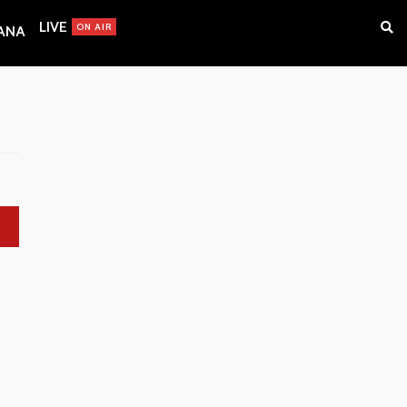
LIVE
ON AIR
IANA