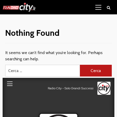
Skip
Primary
to
Menu
content
Nothing Found
It seems we can’t find what you’re looking for. Perhaps
searching can help.
Ricerca
per: