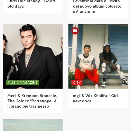
Chris De Sarandy – Good
Levante: la data di uscita
old days
del nuovo album colorato
d’Arancione
MUSIC MAGAZINE
CITY
Merk & Kremont, Brancale,
mgk & Wiz Khalifa – Girl
The Kolors: “Partenope” è
next door
il brano più trasmesso