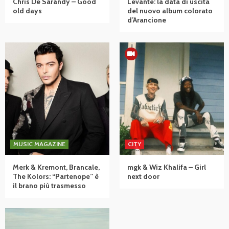
Chris De Sarandy – Good
Levante: la data di uscita
old days
del nuovo album colorato
d’Arancione
MUSIC MAGAZINE
CITY
Merk & Kremont, Brancale,
mgk & Wiz Khalifa – Girl
The Kolors: “Partenope” è
next door
il brano più trasmesso