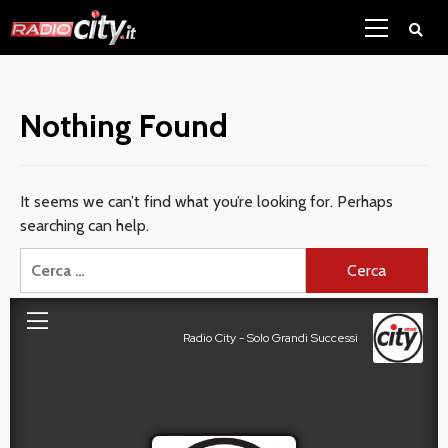
Skip
Primary
to
Menu
content
Nothing Found
It seems we can’t find what you’re looking for. Perhaps
searching can help.
Ricerca
per: