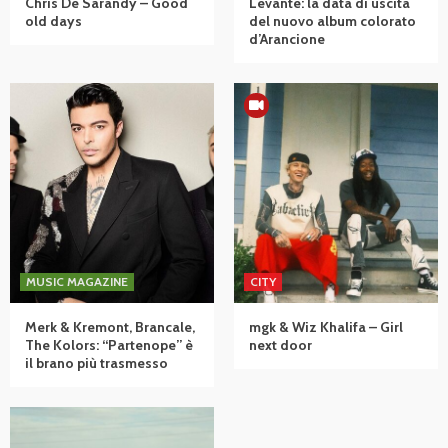
Chris De Sarandy – Good
Levante: la data di uscita
old days
del nuovo album colorato
d’Arancione
MUSIC MAGAZINE
CITY
Merk & Kremont, Brancale,
mgk & Wiz Khalifa – Girl
The Kolors: “Partenope” è
next door
il brano più trasmesso