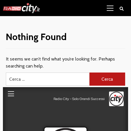
Skip
Primary
to
Menu
content
Nothing Found
It seems we can’t find what you’re looking for. Perhaps
searching can help.
Ricerca
per: